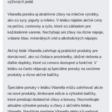
výživných jedál.
Vitanella ponúka aj atraktívne zľavy na mliečne výrobky,
ako sú syry, jogurty a mlieko. V letáku nájdete akčné ceny
na pečivo, cestoviny a ryže, ktoré sú základom pre
každodenné varenie. Nechýbajú ani zľavy na rôzne nápoje,
vrátane štiav, minerálnych vôd a alkoholických nápojov.
Akčný leták Vitanella zahrňuje aj praktické produkty pre
domácnosť, ako sú čistiace prostriedky, úložné riešenia a
ďalšie doplnky, ktoré sú cenovo dostupné a funkčné. V
letáku sa často objavujú aj špeciálne ponuky na sezónne
produkty a rôzne akčné balíčky.
Špeciálne ponuky v letáku Vitanella môžu zahrňovať akcie
na nové produkty, limitované edície a výhodné balíčky,
ktoré prinášajú dodatočné zľavy a bonusy. Nezmeškajte
aktuálne výhodné ponuky a zľavy z akčného letáku
Vitanella. Navštívte predajne Vitanella alebo ich webové