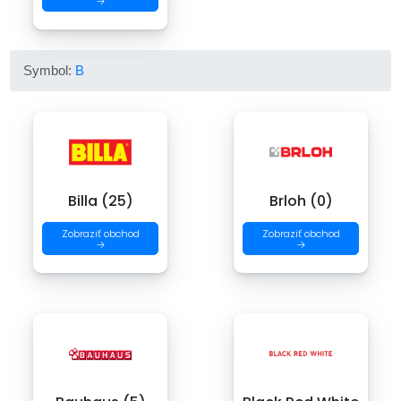
→
Symbol:
B
Billa (25)
Brloh (0)
Zobraziť obchod
Zobraziť obchod
→
→