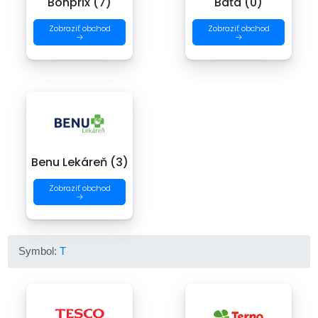
Bonprix (7)
Baťa (0)
Zobraziť obchod
Zobraziť obchod
→
→
Benu Lekáreň (3)
Zobraziť obchod
→
Symbol:
T