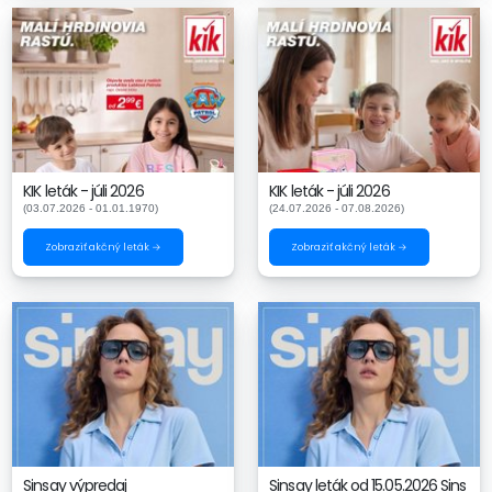
KIK leták - júli 2026
KIK leták - júli 2026
(03.07.2026 - 01.01.1970)
(24.07.2026 - 07.08.2026)
Zobraziť akčný leták →
Zobraziť akčný leták →
Sinsay výpredaj
Sinsay leták od 15.05.2026 Sins