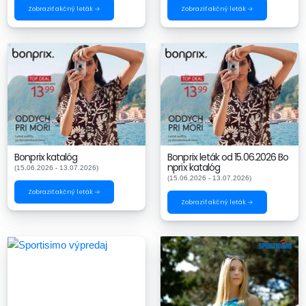
Zobraziť akčný leták →
Zobraziť akčný leták →
Bonprix katalóg
Bonprix leták od 15.06.2026 Bo
nprix katalóg
(15.06.2026 - 13.07.2026)
(15.06.2026 - 13.07.2026)
Zobraziť akčný leták →
Zobraziť akčný leták →