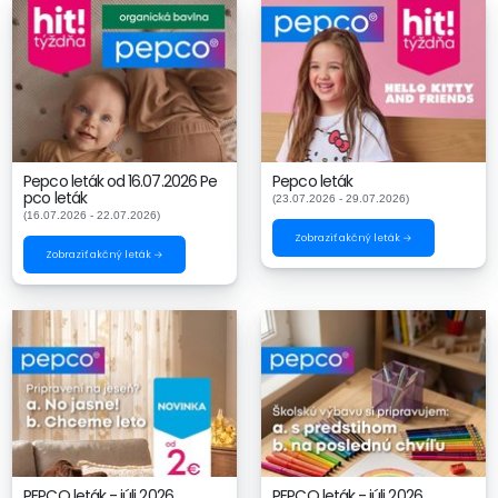
Pepco leták od 16.07.2026 Pe
Pepco leták
pco leták
(23.07.2026 - 29.07.2026)
(16.07.2026 - 22.07.2026)
Zobraziť akčný leták →
Zobraziť akčný leták →
PEPCO leták - júli 2026
PEPCO leták - júli 2026