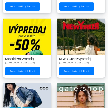
Zobraziť akčný leták →
Zobraziť akčný leták →
Sportisimo výpredaj
NEW YORKER výpredaj
(01.08.2026 - 31.08.2026)
(01.08.2026 - 31.08.2026)
Zobraziť akčný leták →
Zobraziť akčný leták →