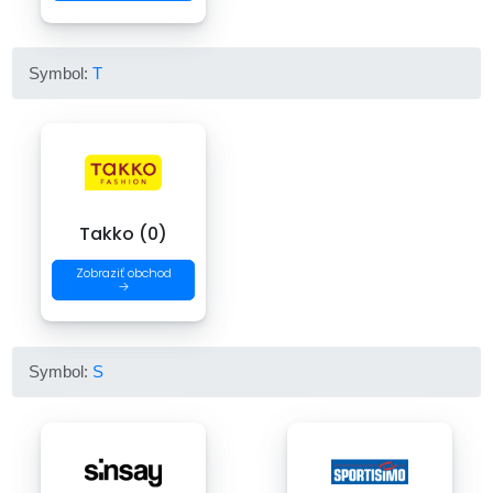
Symbol:
T
Takko (0)
Zobraziť obchod
→
Symbol:
S