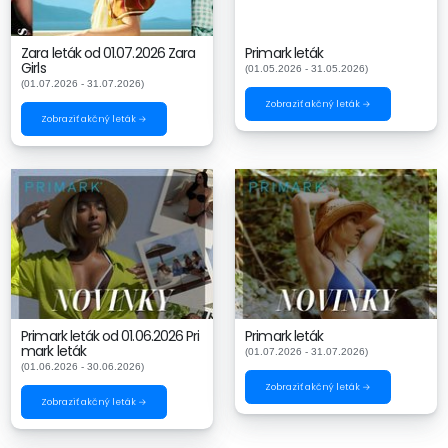
Zara leták od 01.07.2026 Zara
Primark leták
Girls
(01.05.2026 - 31.05.2026)
(01.07.2026 - 31.07.2026)
Zobraziť akčný leták →
Zobraziť akčný leták →
Primark leták od 01.06.2026 Pri
Primark leták
mark leták
(01.07.2026 - 31.07.2026)
(01.06.2026 - 30.06.2026)
Zobraziť akčný leták →
Zobraziť akčný leták →