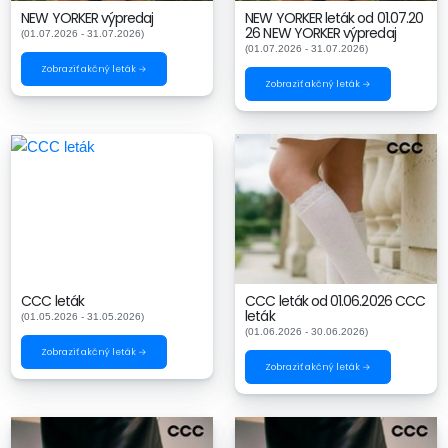
NEW YORKER výpredaj
NEW YORKER leták od 01.07.20
26 NEW YORKER výpredaj
(01.07.2026 - 31.07.2026)
(01.07.2026 - 31.07.2026)
Zobraziť akčný leták →
Zobraziť akčný leták →
CCC leták
CCC leták od 01.06.2026 CCC
leták
(01.05.2026 - 31.05.2026)
(01.06.2026 - 30.06.2026)
Zobraziť akčný leták →
Zobraziť akčný leták →