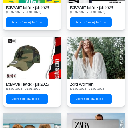
EXISPORT leták - júli 2026
EXISPORT leták - júli 2026
(15.07.2026 - 01.01.1970)
(16.07.2026 - 01.01.1970)
Zobraziť akčný leták →
Zobraziť akčný leták →
EXISPORT leták - júli 2026
Zara Women
(16.07.2026 - 01.01.1970)
(01.07.2026 - 31.07.2026)
Zobraziť akčný leták →
Zobraziť akčný leták →