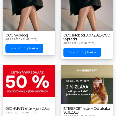
CCC výpredaj
CCC leták od 01.07.2026 CCC
výpredaj
(01.07.2026 - 31.07.2026)
(01.07.2026 - 31.07.2026)
Zobraziť akčný leták →
Zobraziť akčný leták →
DEICHMANN leták - júni 2026
INTERSPORT leták - Od utorka
30.6.2026
(21.06.2026 - 01.01.1970)