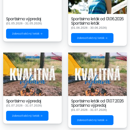
Sportisimo výpredaj
Sportisimo leták od 01.06.2026
Sportisimo leták
(01.05.2026 - 31.05.2026)
(01.06.2026 - 30.06.2026)
Zobraziť akčný leták →
Zobraziť akčný leták →
Sportisimo výpredaj
Sportisimo leták od 01.07.2026
Sportisimo výpredaj
(01.07.2026 - 31.07.2026)
(01.07.2026 - 31.07.2026)
Zobraziť akčný leták →
Zobraziť akčný leták →