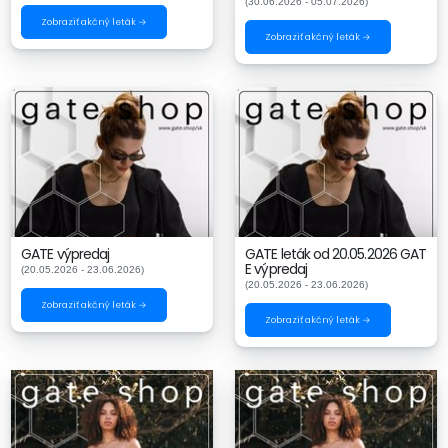
(30.06.2026 - 05.07.2026)
Zobraziť akčný leták →
Zobraziť akčný leták →
GATE výpredaj
GATE leták od 20.05.2026 GAT
E výpredaj
(20.05.2026 - 23.06.2026)
(20.05.2026 - 23.06.2026)
Zobraziť akčný leták →
Zobraziť akčný leták →