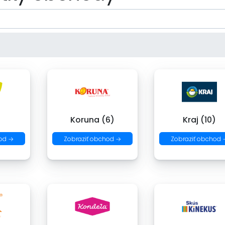
)
Koruna (6)
Kraj (10)
od →
Zobraziť obchod →
Zobraziť obchod 