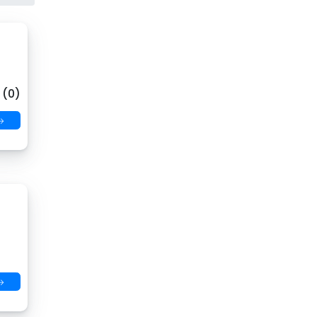
 (0)
→
→