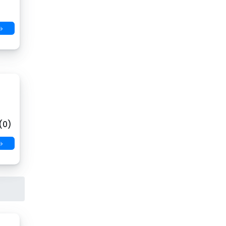
→
(0)
→