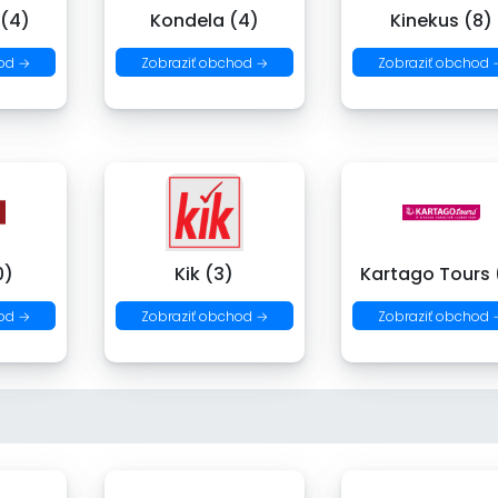
 (4)
Kondela (4)
Kinekus (8)
od →
Zobraziť obchod →
Zobraziť obchod 
0)
Kik (3)
Kartago Tours 
od →
Zobraziť obchod →
Zobraziť obchod 