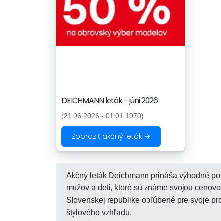
DEICHMANN leták - júni 2026
(21.06.2026 - 01.01.1970)
Zobraziť akčný leták →
Akčný leták Deichmann prináša výhodné pon
mužov a deti, ktoré sú známe svojou cenov
Slovenskej republike obľúbené pre svoje pro
štýlového vzhľadu.