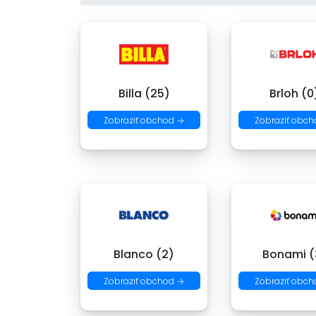
Billa (25)
Brloh (0
Zobraziť obchod →
Zobraziť obch
Blanco (2)
Bonami (
Zobraziť obchod →
Zobraziť obch