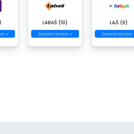
)
LABAŠ (10)
L&Š (6)
od →
Zobraziť obchod →
Zobraziť obchod 