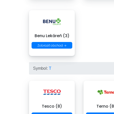
Benu Lekáreň (3)
Zobraziť obchod →
Symbol:
T
Tesco (8)
Terno (8