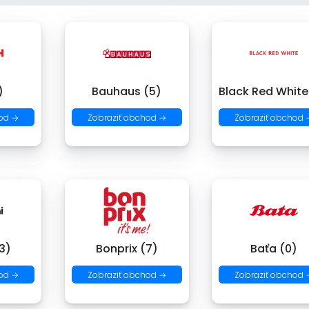
)
Bauhaus (5)
Black Red White
od →
Zobraziť obchod →
Zobraziť obchod 
3)
Bonprix (7)
Baťa (0)
od →
Zobraziť obchod →
Zobraziť obchod 