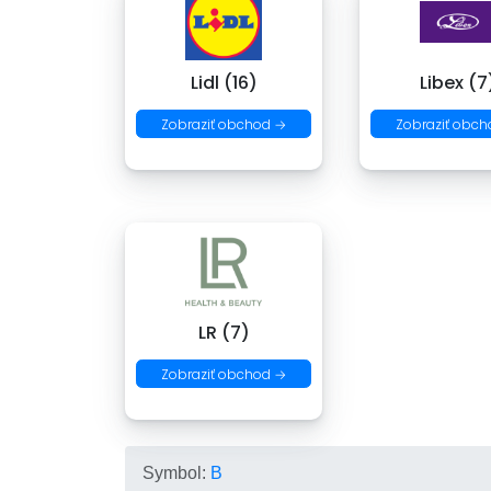
Lidl (16)
Libex (7
Zobraziť obchod →
Zobraziť obch
LR (7)
Zobraziť obchod →
Symbol:
B