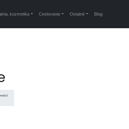
éria, kozmetika
Cestovanie
Ostatné
Blog
e
rmácií