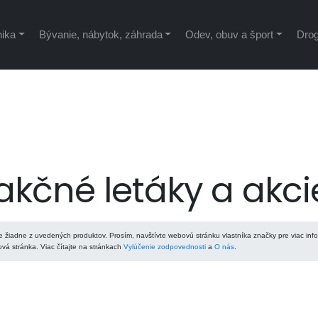
nika
Bývanie, nábytok, záhrada
Odev, obuv a šport
Drog
kčné letáky a akci
 žiadne z uvedených produktov. Prosím, navštívte webovú stránku vlastníka značky pre viac info
á stránka. Viac čítajte na stránkach
Vylúčenie zodpovednosti
a
O nás
.