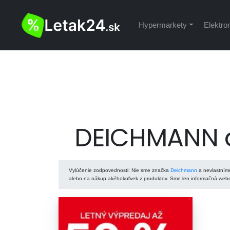
Hypermarkety
Elektro
DEICHMANN a
Vylúčenie zodpovednosti
: Nie sme značka
Deichmann
a nevlastníme
alebo na nákup akéhokoľvek z produktov. Sme len informačná webov