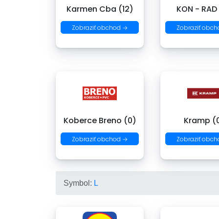
Karmen Cba (12)
KON - RAD
Zobraziť obchod →
Zobraziť obch
Koberce Breno (0)
Kramp (
Zobraziť obchod →
Zobraziť obch
Symbol:
L