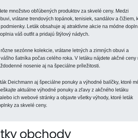
ete množstvo obľúbených produktov za skvelé ceny. Medzi
obuvi, vrátane trendových topánok, tenisiek, sandálov a čižiem, 
e podmienky. Leták obsahuje aj atraktívne akcie na módne dopln
plnia váš outfit a pridajú štýlový nádych.
rôzne sezónne kolekcie, vrátane letných a zimných obuvi a
 vášho šatníka počas celého roka. V letáku nájdete akčné ceny
ždodenné nosenie aj na špeciálne príležitosti.
ták Deichmann aj špeciálne ponuky a výhodné balíčky, ktoré m
škajte aktuálne výhodné ponuky a zľavy z akčného letáku
ebo ich webové stránky a objavte všetky výhody, ktoré leták
plnky za skvelé ceny.
tky obchody