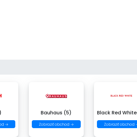
)
Bauhaus (5)
Black Red White
od →
Zobraziť obchod →
Zobraziť obchod 