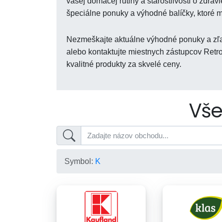
vašej domácej rutiny a starostlivosti o zdra
špeciálne ponuky a výhodné balíčky, ktoré
Nezmeškajte aktuálne výhodné ponuky a zľav
alebo kontaktujte miestnych zástupcov Retro
kvalitné produkty za skvelé ceny.
Vše
Symbol:
K