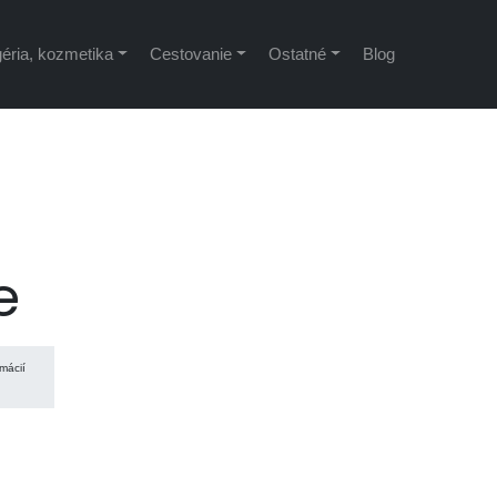
éria, kozmetika
Cestovanie
Ostatné
Blog
e
mácií