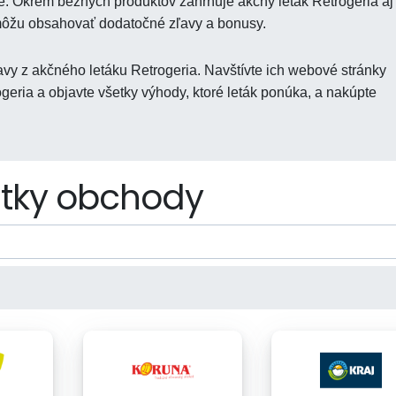
vie. Okrem bežných produktov zahrňuje akčný leták Retrogeria aj
 môžu obsahovať dodatočné zľavy a bonusy.
y z akčného letáku Retrogeria. Navštívte ich webové stránky
geria a objavte všetky výhody, ktoré leták ponúka, a nakúpte
tky obchody