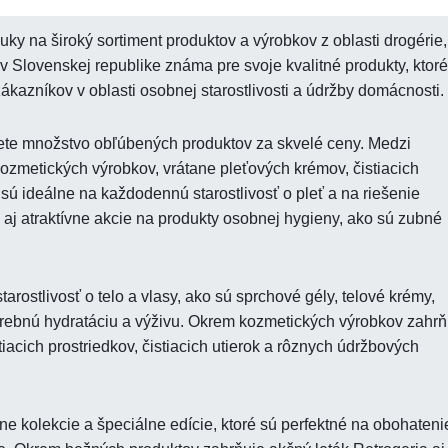
ky na široký sortiment produktov a výrobkov z oblasti drogérie,
v Slovenskej republike známa pre svoje kvalitné produkty, ktoré
zákazníkov v oblasti osobnej starostlivosti a údržby domácnosti.
ete množstvo obľúbených produktov za skvelé ceny. Medzi
kozmetických výrobkov, vrátane pleťových krémov, čistiacich
 sú ideálne na každodennú starostlivosť o pleť a na riešenie
aj atraktívne akcie na produkty osobnej hygieny, ako sú zubné
arostlivosť o telo a vlasy, ako sú sprchové gély, telové krémy,
trebnú hydratáciu a výživu. Okrem kozmetických výrobkov zahrň
tiacich prostriedkov, čistiacich utierok a rôznych údržbových
e kolekcie a špeciálne edície, ktoré sú perfektné na obohateni