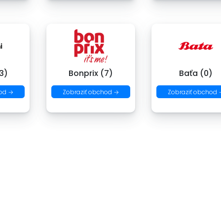
3)
Bonprix (7)
Baťa (0)
od →
Zobraziť obchod →
Zobraziť obchod 