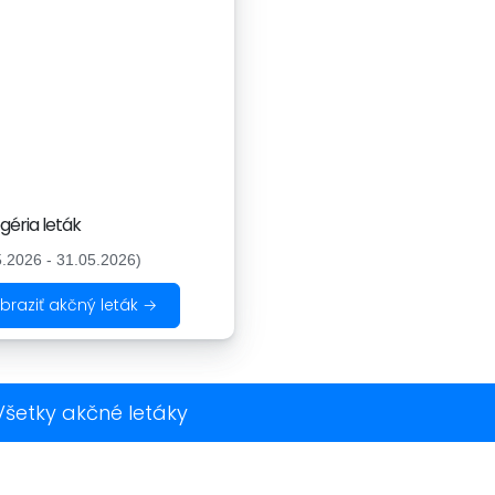
géria leták
5.2026 - 31.05.2026)
braziť akčný leták →
Všetky akčné letáky