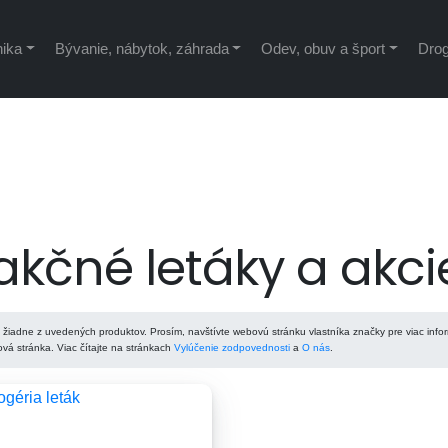
nika
Bývanie, nábytok, záhrada
Odev, obuv a šport
Drog
kčné letáky a akci
žiadne z uvedených produktov. Prosím, navštívte webovú stránku vlastníka značky pre viac infor
á stránka. Viac čítajte na stránkach
Vylúčenie zodpovednosti
a
O nás
.