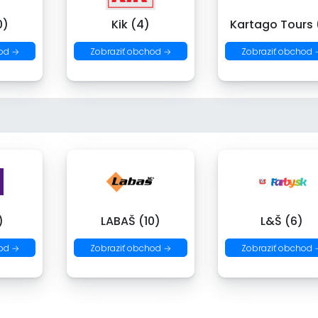
0)
Kik (4)
Kartago Tours 
od →
Zobraziť obchod →
Zobraziť obchod 
)
LABAŠ (10)
L&Š (6)
od →
Zobraziť obchod →
Zobraziť obchod 