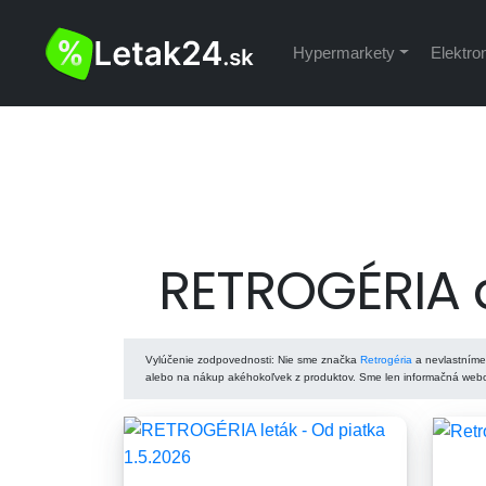
Hypermarkety
Elektro
RETROGÉRIA a
Vylúčenie zodpovednosti
: Nie sme značka
Retrogéria
a nevlastníme 
alebo na nákup akéhokoľvek z produktov. Sme len informačná webov