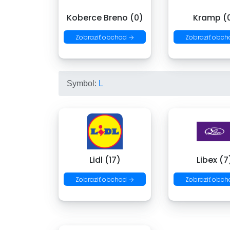
Koberce Breno (0)
Kramp (
Zobraziť obchod →
Zobraziť obch
Symbol:
L
Lidl (17)
Libex (7
Zobraziť obchod →
Zobraziť obch