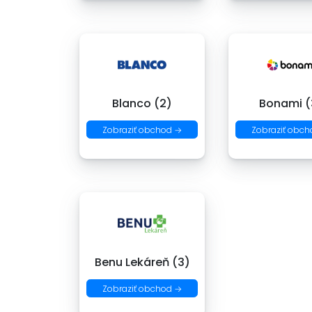
Blanco (2)
Bonami (
Zobraziť obchod →
Zobraziť obch
Benu Lekáreň (3)
Zobraziť obchod →