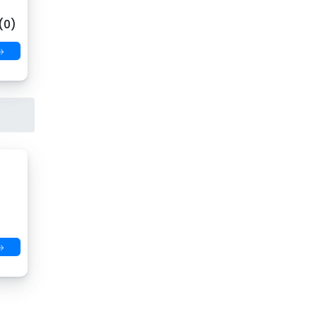
(0)
→
→