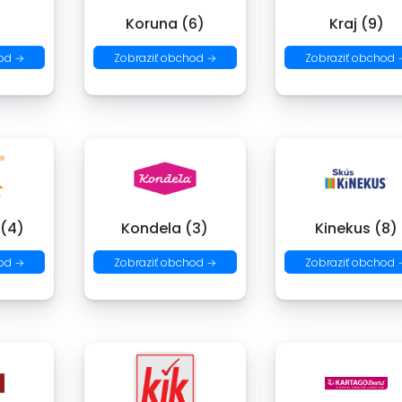
)
Koruna (6)
Kraj (9)
od →
Zobraziť obchod →
Zobraziť obchod 
 (4)
Kondela (3)
Kinekus (8)
od →
Zobraziť obchod →
Zobraziť obchod 