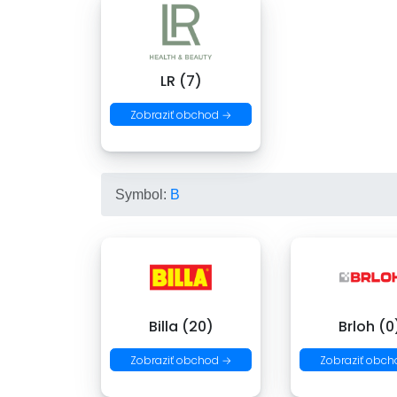
LR (7)
Zobraziť obchod →
Symbol:
B
Billa (20)
Brloh (0
Zobraziť obchod →
Zobraziť obch