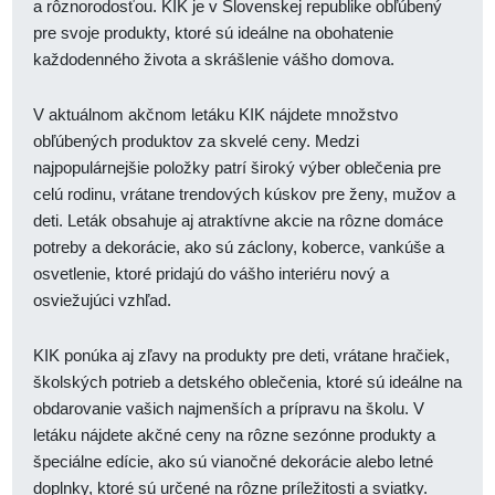
a rôznorodosťou. KIK je v Slovenskej republike obľúbený
pre svoje produkty, ktoré sú ideálne na obohatenie
každodenného života a skrášlenie vášho domova.
V aktuálnom akčnom letáku KIK nájdete množstvo
obľúbených produktov za skvelé ceny. Medzi
najpopulárnejšie položky patrí široký výber oblečenia pre
celú rodinu, vrátane trendových kúskov pre ženy, mužov a
deti. Leták obsahuje aj atraktívne akcie na rôzne domáce
potreby a dekorácie, ako sú záclony, koberce, vankúše a
osvetlenie, ktoré pridajú do vášho interiéru nový a
osviežujúci vzhľad.
KIK ponúka aj zľavy na produkty pre deti, vrátane hračiek,
školských potrieb a detského oblečenia, ktoré sú ideálne na
obdarovanie vašich najmenších a prípravu na školu. V
letáku nájdete akčné ceny na rôzne sezónne produkty a
špeciálne edície, ako sú vianočné dekorácie alebo letné
doplnky, ktoré sú určené na rôzne príležitosti a sviatky.