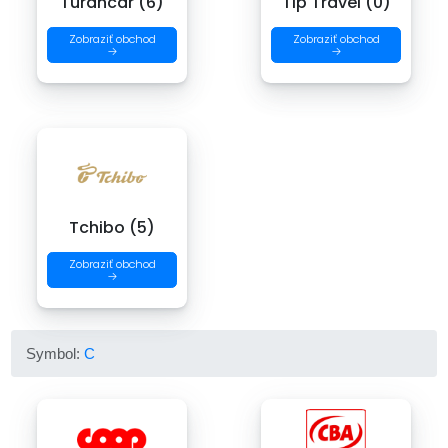
Turancar (6)
Tip Travel (0)
Zobraziť obchod
Zobraziť obchod
→
→
Tchibo (5)
Zobraziť obchod
→
Symbol:
C