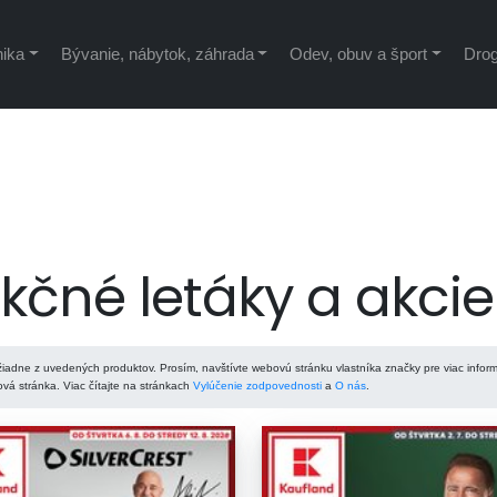
nika
Bývanie, nábytok, záhrada
Odev, obuv a šport
Drog
čné letáky a akcie
iadne z uvedených produktov. Prosím, navštívte webovú stránku vlastníka značky pre viac inform
á stránka. Viac čítajte na stránkach
Vylúčenie zodpovednosti
a
O nás
.