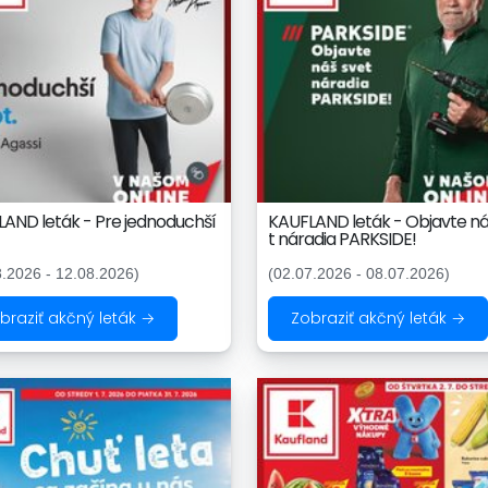
AND leták - Pre jednoduchší
KAUFLAND leták - Objavte ná
t náradia PARKSIDE!
8.2026 - 12.08.2026)
(02.07.2026 - 08.07.2026)
braziť akčný leták →
Zobraziť akčný leták →