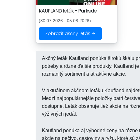
KAUFLAND leták - Parkside
(30.07.2026 - 05.08.2026)
Zobraziť akčný leták →
Akčný leták Kaufland ponúka širokú škálu p
potreby a rôzne ďalšie produkty. Kaufland j
rozmanitý sortiment a atraktívne akcie.
V aktuálnom akčnom letáku Kaufland nájdete
Medzi najpopulárnejšie položky patrí čerstvé 
dostupné. Leták obsahuje tiež akcie na rôzn
výživných jedál.
Kaufland ponúka aj výhodné ceny na rôzne ml
akcie na pečivo, cestoviny a ryžu, ktoré sú