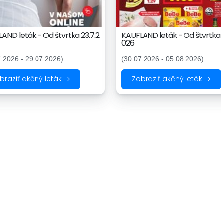
AND leták - Od štvrtka 23.7.2
KAUFLAND leták - Od štvrtka 
026
7.2026 - 29.07.2026)
(30.07.2026 - 05.08.2026)
braziť akčný leták →
Zobraziť akčný leták →