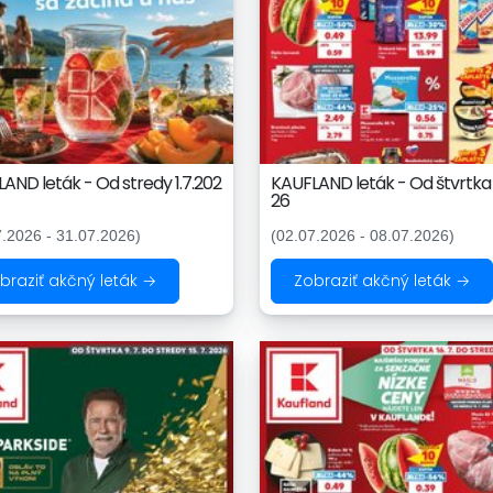
AND leták - Od stredy 1.7.202
KAUFLAND leták - Od štvrtka 
26
7.2026 - 31.07.2026)
(02.07.2026 - 08.07.2026)
braziť akčný leták →
Zobraziť akčný leták →