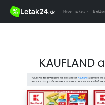
Hypermarkety
Elektro
KAUFLAND ak
Vylúčenie zodpovednosti
: Nie sme značka
Kaufland
a nevlastníme ž
alebo na nákup akéhokoľvek z produktov. Sme len informačná webov