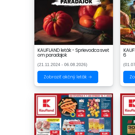
KAUFLAND leták - Sprievodca svet
KAUFL
om paradajok
6
(21.11.2024 - 06.08.2026)
(01.0
Zobraziť akčný leták →
Zo