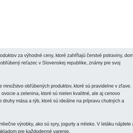
roduktov za výhodné ceny, ktoré zahŕňajú čerstvé potraviny, do
e obľúbený reťazec v Slovenskej republike, známy pre svoj
 množstvo obľúbených produktov, ktoré sú pravidelne v zľave.
ovocie a zelenina, ktoré sú nielen kvalitné, ale aj cenovo
e druhy mäsa a rýb, ktoré sú ideálne na prípravu chutných a
iečne výrobky, ako sú syry, jogurty a mlieko. V letáku nájdete 
 základom pre každodenné varenie.