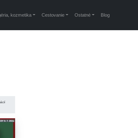
éria, kozmetika
Cestovanie
Ostatné
Blog
ácií