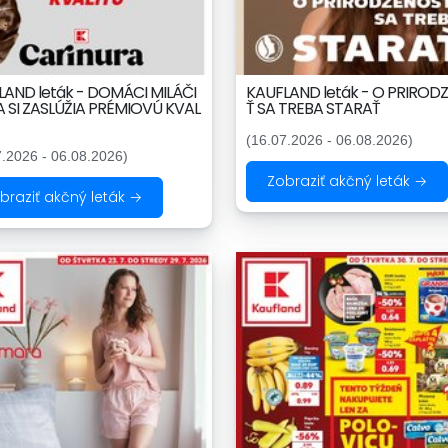
LAND leták - DOMÁCI MILÁČI
KAUFLAND leták - O PRIROD
 SI ZASLÚŽIA PRÉMIOVÚ KVAL
Ť SA TREBA STARAŤ
(16.07.2026 - 06.08.2026)
7.2026 - 06.08.2026)
Zobraziť akčný leták →
braziť akčný leták →