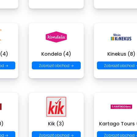
 (4)
Kondela (4)
Kinekus (8)
od →
Zobraziť obchod →
Zobraziť obchod 
0)
Kik (3)
Kartago Tours 
od →
Zobraziť obchod →
Zobraziť obchod 