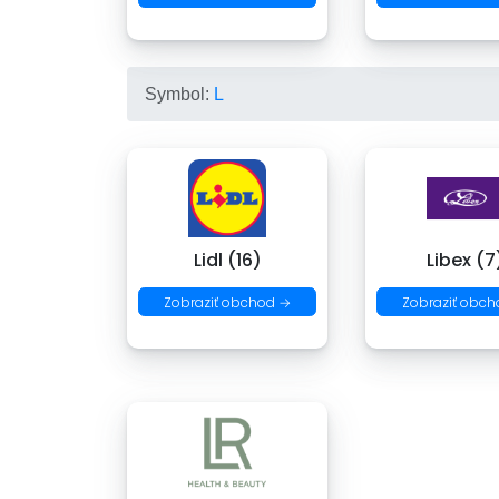
Symbol:
L
Lidl (16)
Libex (7
Zobraziť obchod →
Zobraziť obch