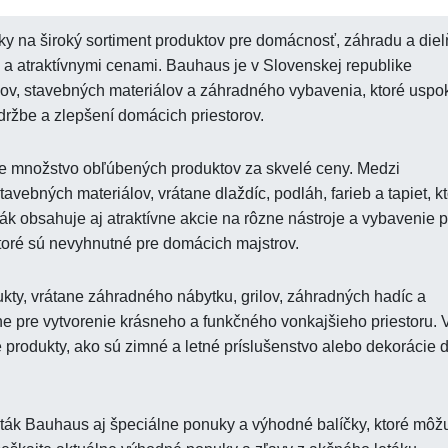
 na široký sortiment produktov pre domácnosť, záhradu a diel
 a atraktívnymi cenami. Bauhaus je v Slovenskej republike
jov, stavebných materiálov a záhradného vybavenia, ktoré uspo
držbe a zlepšení domácich priestorov.
e množstvo obľúbených produktov za skvelé ceny. Medzi
tavebných materiálov, vrátane dlaždíc, podláh, farieb a tapiet, k
ák obsahuje aj atraktívne akcie na rôzne nástroje a vybavenie p
 ktoré sú nevyhnutné pre domácich majstrov.
ty, vrátane záhradného nábytku, grilov, záhradných hadíc a
lne pre vytvorenie krásneho a funkčného vonkajšieho priestoru. 
produkty, ako sú zimné a letné príslušenstvo alebo dekorácie 
ták Bauhaus aj špeciálne ponuky a výhodné balíčky, ktoré môž