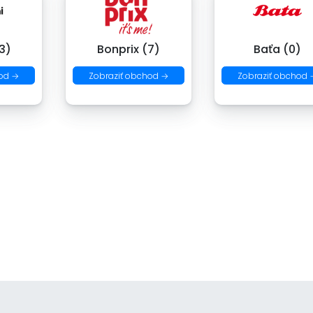
3)
Bonprix (7)
Baťa (0)
od →
Zobraziť obchod →
Zobraziť obchod 