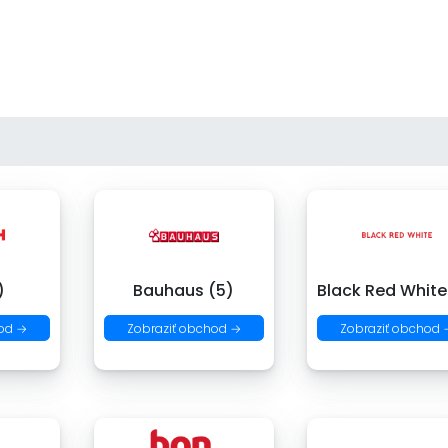
)
Bauhaus (5)
Black Red White
od →
Zobraziť obchod →
Zobraziť obchod 