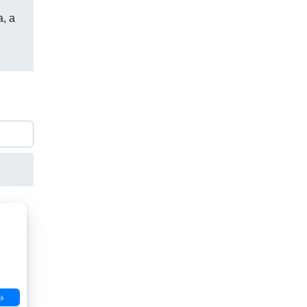
a, a
→