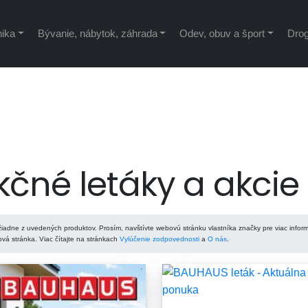
nika
Bývanie, nábytok, záhrada
Odev, obuv a šport
Drog
čné letáky a akcie
iadne z uvedených produktov. Prosím, navštívte webovú stránku vlastníka značky pre viac inform
á stránka. Viac čítajte na stránkach
Vylúčenie zodpovednosti
a
O nás
.