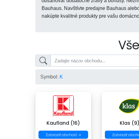
obsahovať dodatočné zľavy a bonusy. Nezme
Bauhaus. Navštívte predajne Bauhaus alebo 
nakúpte kvalitné produkty pre vašu domácnos
Vše
Symbol:
K
Kaufland (16)
Klas (9
Zobraziť obchod →
Zobraziť obch