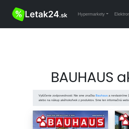
Hypermarkety
Elektro
BAUHAUS ak
Vylúčenie zodpovednosti
: Nie sme značka
Bauhaus
a nevlastníme ž
alebo na nákup akéhokoľvek z produktov. Sme len informačná webov