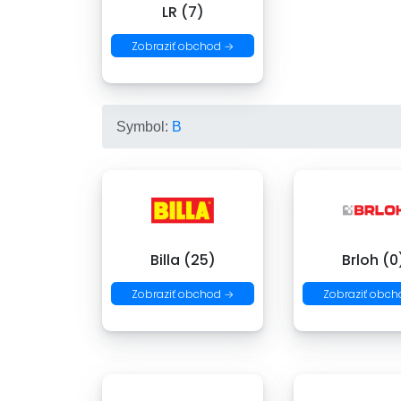
LR (7)
Zobraziť obchod →
Symbol:
B
Billa (25)
Brloh (0
Zobraziť obchod →
Zobraziť obch