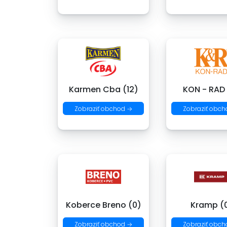
Karmen Cba (12)
KON - RAD
Zobraziť obchod →
Zobraziť obch
Koberce Breno (0)
Kramp (
Zobraziť obchod →
Zobraziť obch