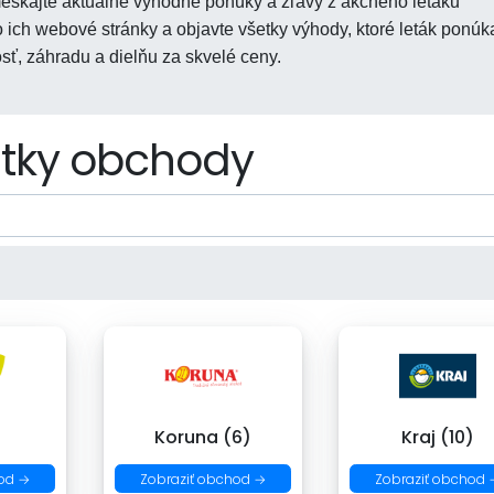
škajte aktuálne výhodné ponuky a zľavy z akčného letáku
ich webové stránky a objavte všetky výhody, ktoré leták ponúk
ť, záhradu a dielňu za skvelé ceny.
tky obchody
)
Koruna (6)
Kraj (10)
od →
Zobraziť obchod →
Zobraziť obchod 