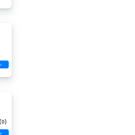
→
(0)
→