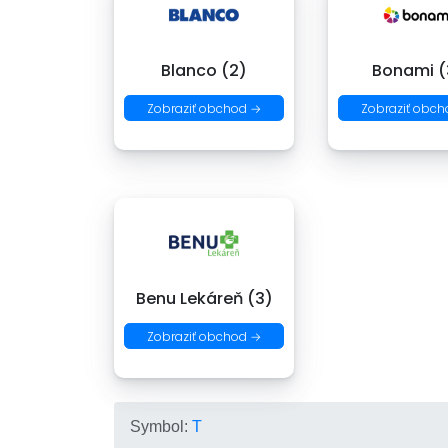
Blanco (2)
Bonami (
Zobraziť obchod →
Zobraziť obch
Benu Lekáreň (3)
Zobraziť obchod →
Symbol:
T