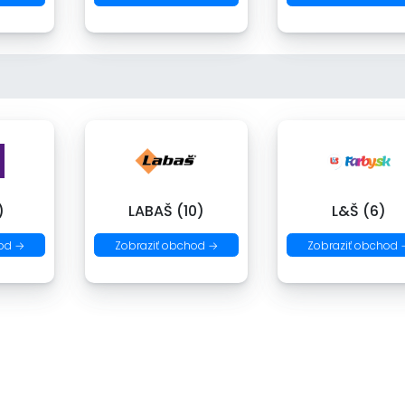
)
LABAŠ (10)
L&Š (6)
od →
Zobraziť obchod →
Zobraziť obchod 