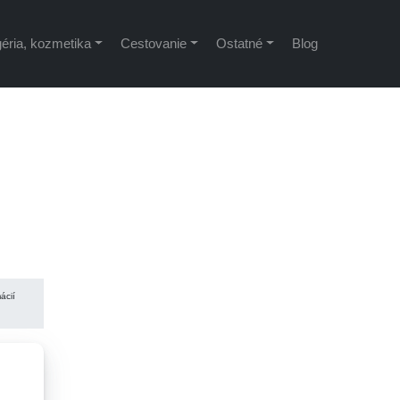
éria, kozmetika
Cestovanie
Ostatné
Blog
ácií