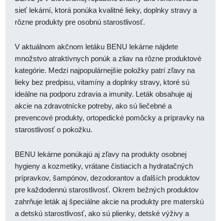
sieť lekární, ktorá ponúka kvalitné lieky, doplnky stravy a
rôzne produkty pre osobnú starostlivosť.
V aktuálnom akčnom letáku BENU lekárne nájdete
množstvo atraktívnych ponúk a zliav na rôzne produktové
kategórie. Medzi najpopulárnejšie položky patrí zľavy na
lieky bez predpisu, vitamíny a doplnky stravy, ktoré sú
ideálne na podporu zdravia a imunity. Leták obsahuje aj
akcie na zdravotnícke potreby, ako sú liečebné a
prevencové produkty, ortopedické pomôcky a prípravky na
starostlivosť o pokožku.
BENU lekárne ponúkajú aj zľavy na produkty osobnej
hygieny a kozmetiky, vrátane čistiacich a hydratačných
prípravkov, šampónov, dezodorantov a ďalších produktov
pre každodennú starostlivosť. Okrem bežných produktov
zahrňuje leták aj špeciálne akcie na produkty pre materskú
a detskú starostlivosť, ako sú plienky, detské výživy a