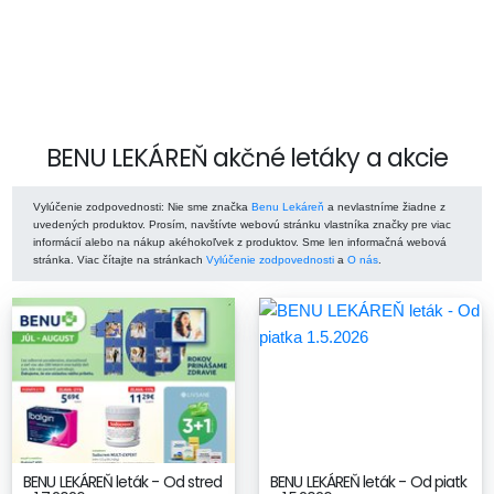
BENU LEKÁREŇ akčné letáky a akcie
Vylúčenie zodpovednosti
: Nie sme značka
Benu Lekáreň
a nevlastníme žiadne z
uvedených produktov. Prosím, navštívte webovú stránku vlastníka značky pre viac
informácií alebo na nákup akéhokoľvek z produktov. Sme len informačná webová
stránka. Viac čítajte na stránkach
Vylúčenie zodpovednosti
a
O nás
.
BENU LEKÁREŇ leták - Od stred
BENU LEKÁREŇ leták - Od piatk