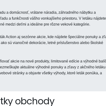
radu a domácnosť, vrátane náradia, záhradného nábytku a
hľadu a funkčnosti vášho vonkajšieho priestoru. V letáku nájdete
ené medzi deťmi a ideálne pre rôzne vekové kategórie.
ák Action aj sezónne akcie, kde nájdete špeciálne ponuky a zľ
ako sú vianočné dekorácie, letné príslušenstvo alebo školské
ovať akcie na nové produkty, limitované edície a výhodné balí
Nezmeškajte aktuálne výhodné ponuky a zľavy z akčného letáku
webové stránky a objavte všetky výhody, ktoré leták ponúka, a
tky obchody