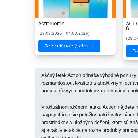
Action leták
ACTIO
6
(29.07.2026 - 04.08.2026)
(29.0
Zobraziť akčný leták →
Zo
Akčný leták Action prináša výhodné ponuky n
rozmanitosťou, kvalitou a atraktívnymi cenam
ponuku rôznych produktov, od domácich potri
V aktuálnom akčnom letáku Action nájdete 
najpopulárnejšie položky patrí široký výber
prostriedkov a úložných riešení, ktoré sú 
aj atraktívne akcie na rôzne produkty pre os
wellness produkty.