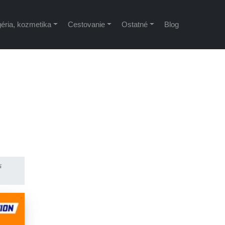
éria, kozmetika
Cestovanie
Ostatné
Blog
í