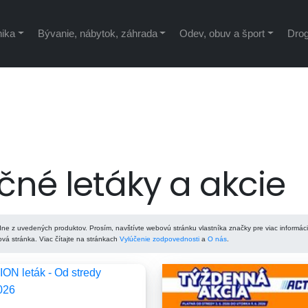
nika
Bývanie, nábytok, záhrada
Odev, obuv a šport
Drog
né letáky a akcie
ne z uvedených produktov. Prosím, navštívte webovú stránku vlastníka značky pre viac informáci
á stránka. Viac čítajte na stránkach
Vylúčenie zodpovednosti
a
O nás
.