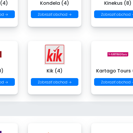
 (4)
Kondela (4)
Kinekus (8)
od →
Zobraziť obchod →
Zobraziť obchod 
0)
Kik (4)
Kartago Tours 
od →
Zobraziť obchod →
Zobraziť obchod 