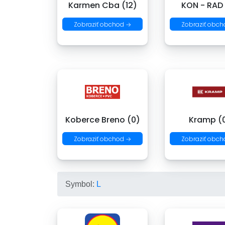
Karmen Cba (12)
KON - RAD
Zobraziť obchod →
Zobraziť obch
Koberce Breno (0)
Kramp (
Zobraziť obchod →
Zobraziť obch
Symbol:
L