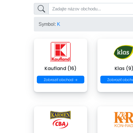
Symbol:
K
Kaufland (16)
Klas (9
Zobraziť obchod →
Zobraziť obch