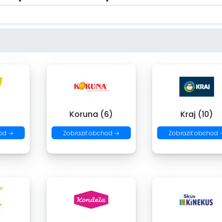
)
Koruna (6)
Kraj (10)
od →
Zobraziť obchod →
Zobraziť obchod 