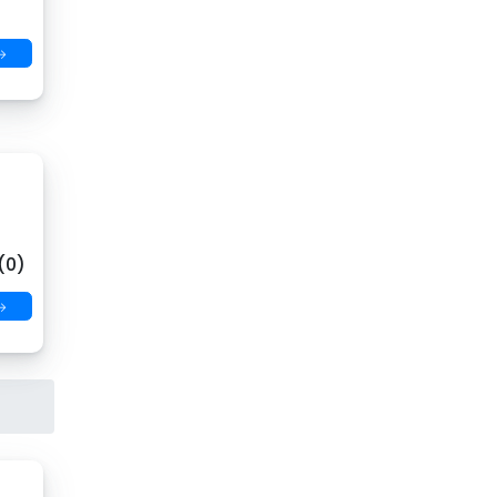
→
(0)
→