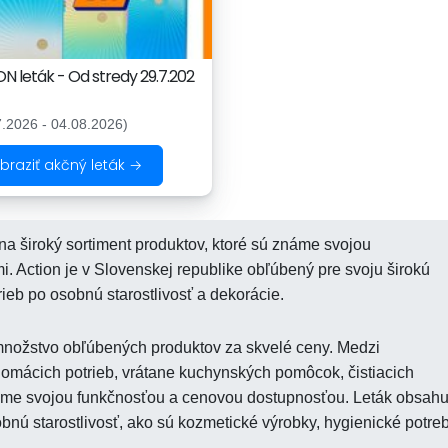
N leták - Od stredy 29.7.202
7.2026 - 04.08.2026)
braziť akčný leták →
a široký sortiment produktov, ktoré sú známe svojou
i. Action je v Slovenskej republike obľúbený pre svoju širokú
eb po osobnú starostlivosť a dekorácie.
množstvo obľúbených produktov za skvelé ceny. Medzi
 domácich potrieb, vrátane kuchynských pomôcok, čistiacich
známe svojou funkčnosťou a cenovou dostupnosťou. Leták obsahu
obnú starostlivosť, ako sú kozmetické výrobky, hygienické potre