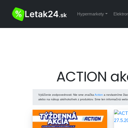
Hypermarkety
Elektro
ACTION akč
Vylúčenie zodpovednosti
: Nie sme značka
Action
a nevlastníme žiad
alebo na nákup akéhokoľvek z produktov. Sme len informačná webov