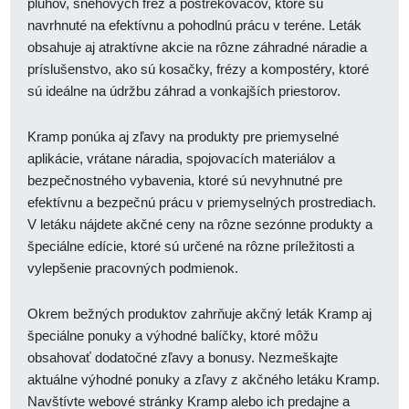
pluhov, snehových fréz a postrekovačov, ktoré sú
navrhnuté na efektívnu a pohodlnú prácu v teréne. Leták
obsahuje aj atraktívne akcie na rôzne záhradné náradie a
príslušenstvo, ako sú kosačky, frézy a kompostéry, ktoré
sú ideálne na údržbu záhrad a vonkajších priestorov.
Kramp ponúka aj zľavy na produkty pre priemyselné
aplikácie, vrátane náradia, spojovacích materiálov a
bezpečnostného vybavenia, ktoré sú nevyhnutné pre
efektívnu a bezpečnú prácu v priemyselných prostrediach.
V letáku nájdete akčné ceny na rôzne sezónne produkty a
špeciálne edície, ktoré sú určené na rôzne príležitosti a
vylepšenie pracovných podmienok.
Okrem bežných produktov zahrňuje akčný leták Kramp aj
špeciálne ponuky a výhodné balíčky, ktoré môžu
obsahovať dodatočné zľavy a bonusy. Nezmeškajte
aktuálne výhodné ponuky a zľavy z akčného letáku Kramp.
Navštívte webové stránky Kramp alebo ich predajne a