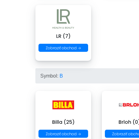
LR (7)
Zobraziť obchod →
Symbol:
B
Billa (25)
Brloh (0
Zobraziť obchod →
Zobraziť obch