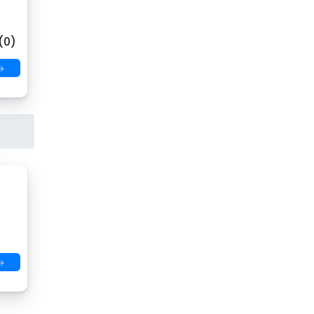
(0)
→
→