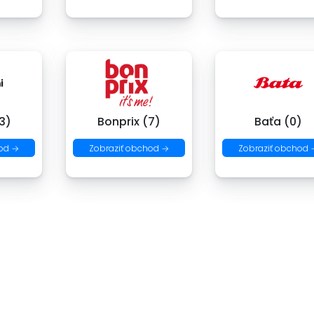
3)
Bonprix (7)
Baťa (0)
od →
Zobraziť obchod →
Zobraziť obchod 