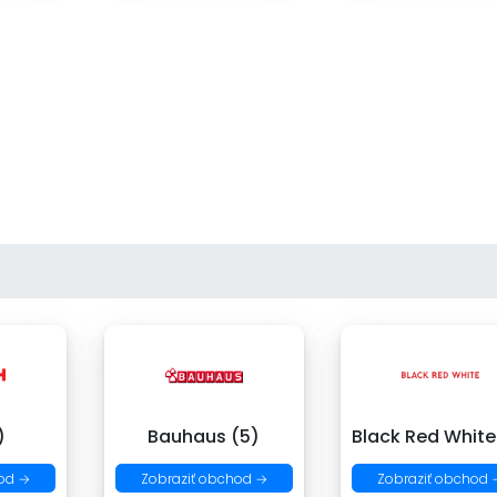
)
Bauhaus (5)
Black Red White
od →
Zobraziť obchod →
Zobraziť obchod 