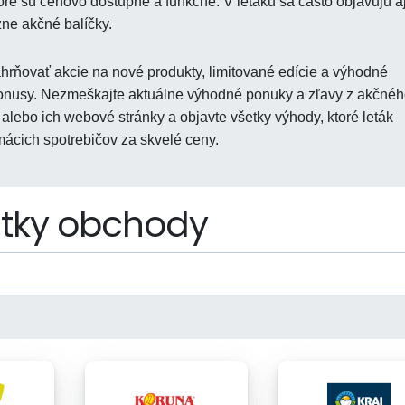
toré sú cenovo dostupné a funkčné. V letáku sa často objavujú a
ne akčné balíčky.
hrňovať akcie na nové produkty, limitované edície a výhodné
 bonusy. Nezmeškajte aktuálne výhodné ponuky a zľavy z akčné
 alebo ich webové stránky a objavte všetky výhody, ktoré leták
mácich spotrebičov za skvelé ceny.
tky obchody