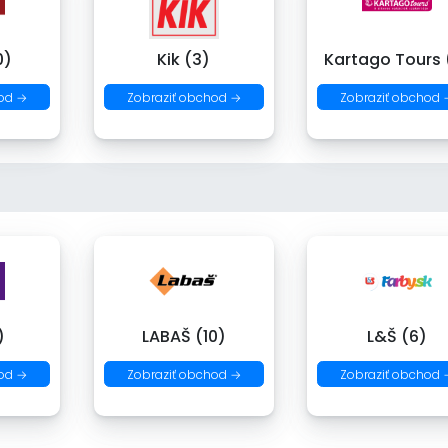
0)
Kik (3)
Kartago Tours 
od →
Zobraziť obchod →
Zobraziť obchod 
)
LABAŠ (10)
L&Š (6)
od →
Zobraziť obchod →
Zobraziť obchod 