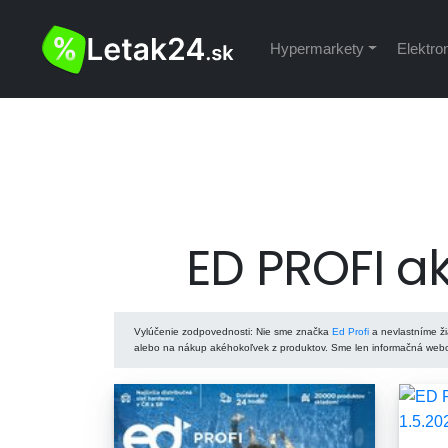
Hypermarkety
Elektro
ED PROFI ak
Vylúčenie zodpovednosti
: Nie sme značka
Ed Profi
a nevlastníme ži
alebo na nákup akéhokoľvek z produktov. Sme len informačná webov