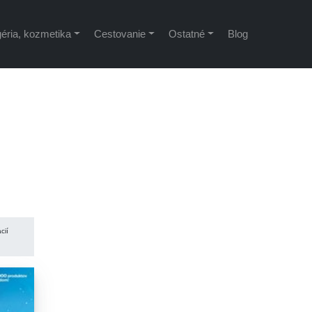
éria, kozmetika
Cestovanie
Ostatné
Blog
cií