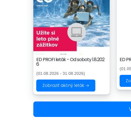
ED PROFI leták - Od soboty 1.8.202
ED PR
6
(01.0
(01.08.2026 - 31.08.2026)
Zo
Zobraziť akčný leták →