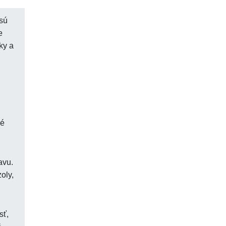
 sú
e
ky a
né
avu.
oly,
sť,