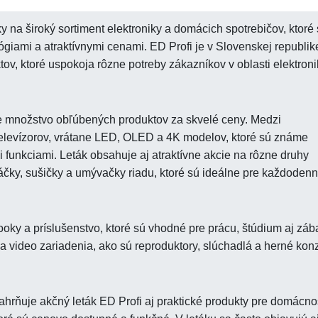
 na široký sortiment elektroniky a domácich spotrebičov, ktoré
ógiami a atraktívnymi cenami. ED Profi je v Slovenskej republik
ov, ktoré uspokoja rôzne potreby zákazníkov v oblasti elektroni
e množstvo obľúbených produktov za skvelé ceny. Medzi
 televízorov, vrátane LED, OLED a 4K modelov, ktoré sú známe
funkciami. Leták obsahuje aj atraktívne akcie na rôzne druhy
áčky, sušičky a umývačky riadu, ktoré sú ideálne pre každoden
ooky a príslušenstvo, ktoré sú vhodné pre prácu, štúdium aj záb
a video zariadenia, ako sú reproduktory, slúchadlá a herné konz
hrňuje akčný leták ED Profi aj praktické produkty pre domácno