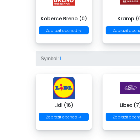
Koberce Breno (0)
Kramp (
Zobraziť obchod →
Zobraziť obch
Symbol:
L
Lidl (16)
Libex (7
Zobraziť obchod →
Zobraziť obch