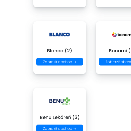
Blanco (2)
Bonami (
Zobraziť obchod →
Zobraziť obch
Benu Lekáreň (3)
Zobraziť obchod →