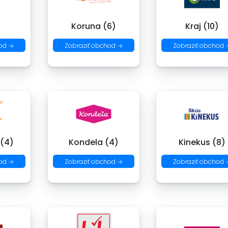
)
Koruna (6)
Kraj (10)
od →
Zobraziť obchod →
Zobraziť obchod 
 (4)
Kondela (4)
Kinekus (8)
od →
Zobraziť obchod →
Zobraziť obchod 