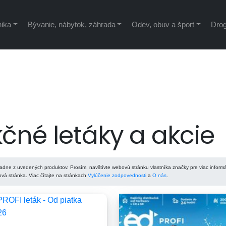
nika
Bývanie, nábytok, záhrada
Odev, obuv a šport
Drog
čné letáky a akcie
adne z uvedených produktov. Prosím, navštívte webovú stránku vlastníka značky pre viac informá
á stránka. Viac čítajte na stránkach
Vylúčenie zodpovednosti
a
O nás
.