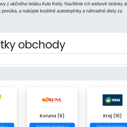
y z akčného letáku Auto Kelly. Navštívte ich webové stránky a
ák ponúka, a nakúpte kvalitné autodoplnky a náhradné diely za
tky obchody
)
Koruna (6)
Kraj (10)
od →
Zobraziť obchod →
Zobraziť obchod 