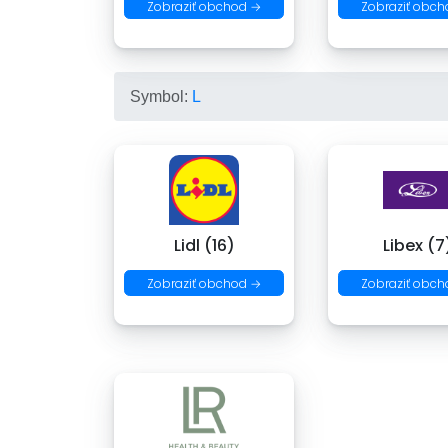
Zobraziť obchod →
Zobraziť obch
Symbol:
L
Lidl (16)
Libex (7
Zobraziť obchod →
Zobraziť obch