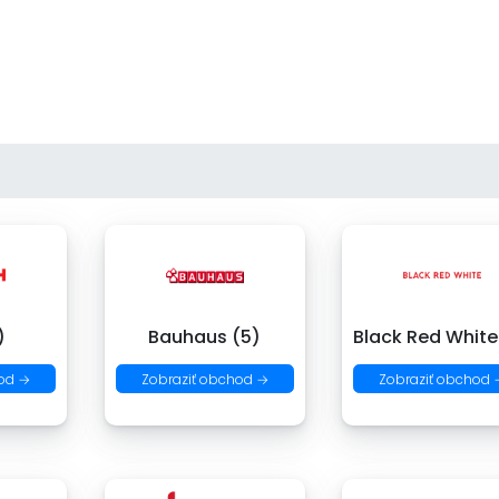
)
Bauhaus (5)
Black Red White
od →
Zobraziť obchod →
Zobraziť obchod 