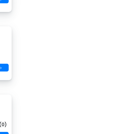
→
(0)