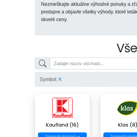
Nezmeškajte aktuálne výhodné ponuky a zľav
predajne a objavte všetky výhody, ktoré let
skvelé ceny.
Vše
Symbol:
K
Kaufland (16)
Klas (8
Zobraziť obchod →
Zobraziť obch