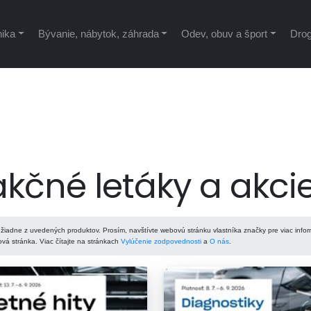
nika
Bývanie, nábytok, záhrada
Odev, obuv a šport
Drog
kčné letáky a akci
žiadne z uvedených produktov. Prosím, navštívte webovú stránku vlastníka značky pre viac infor
á stránka. Viac čítajte na stránkach
Vylúčenie zodpovednosti
a
O nás
.