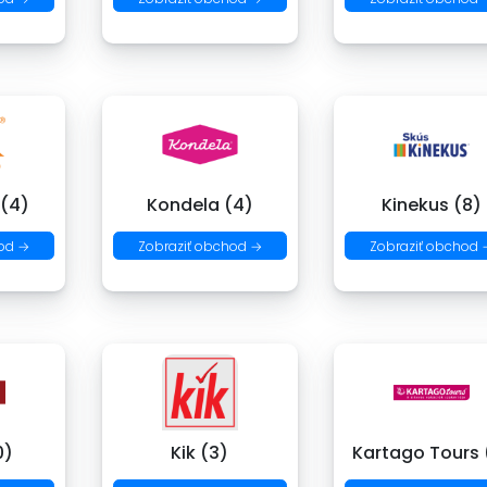
 (4)
Kondela (4)
Kinekus (8)
od →
Zobraziť obchod →
Zobraziť obchod 
0)
Kik (3)
Kartago Tours 