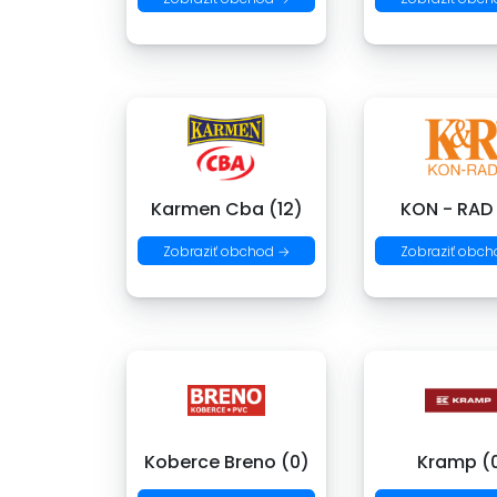
Karmen Cba (12)
KON - RAD
Zobraziť obchod →
Zobraziť obch
Koberce Breno (0)
Kramp (