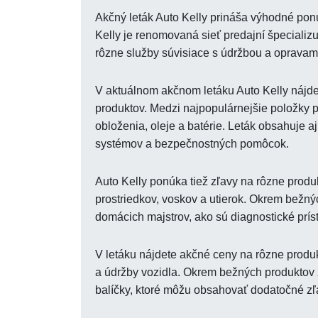
Akčný leták Auto Kelly prináša výhodné pon
Kelly je renomovaná sieť predajní špecializu
rôzne služby súvisiace s údržbou a opravami
V aktuálnom akčnom letáku Auto Kelly nájde
produktov. Medzi najpopulárnejšie položky pa
obloženia, oleje a batérie. Leták obsahuje a
systémov a bezpečnostných pomôcok.
Auto Kelly ponúka tiež zľavy na rôzne produk
prostriedkov, voskov a utierok. Okrem bežný
domácich majstrov, ako sú diagnostické príst
V letáku nájdete akčné ceny na rôzne produk
a údržby vozidla. Okrem bežných produktov 
balíčky, ktoré môžu obsahovať dodatočné zľ