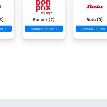
3)
Bonprix (7)
Baťa (0)
od →
Zobraziť obchod →
Zobraziť obchod 