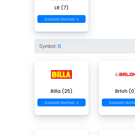
LR (7)
Zobraziť obchod →
Symbol:
B
Billa (25)
Brloh (0
Zobraziť obchod →
Zobraziť obch