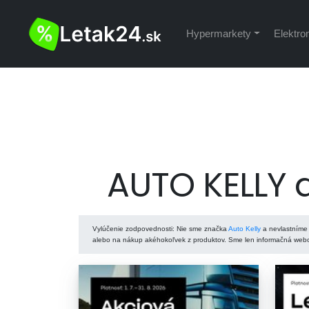
Hypermarkety
Elektro
AUTO KELLY a
Vylúčenie zodpovednosti
: Nie sme značka
Auto Kelly
a nevlastníme 
alebo na nákup akéhokoľvek z produktov. Sme len informačná webov