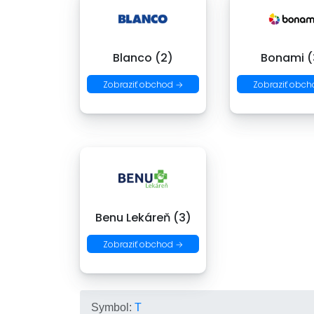
Blanco (2)
Bonami (
Zobraziť obchod →
Zobraziť obch
Benu Lekáreň (3)
Zobraziť obchod →
Symbol:
T