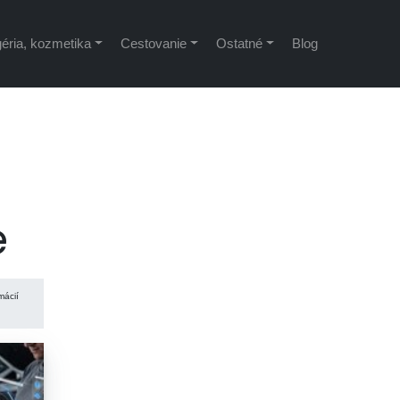
éria, kozmetika
Cestovanie
Ostatné
Blog
e
mácií