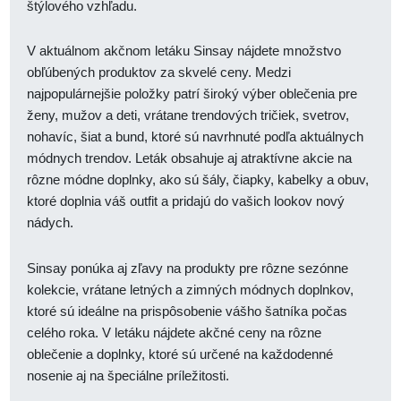
štýlového vzhľadu.
V aktuálnom akčnom letáku Sinsay nájdete množstvo
obľúbených produktov za skvelé ceny. Medzi
najpopulárnejšie položky patrí široký výber oblečenia pre
ženy, mužov a deti, vrátane trendových tričiek, svetrov,
nohavíc, šiat a bund, ktoré sú navrhnuté podľa aktuálnych
módnych trendov. Leták obsahuje aj atraktívne akcie na
rôzne módne doplnky, ako sú šály, čiapky, kabelky a obuv,
ktoré doplnia váš outfit a pridajú do vašich lookov nový
nádych.
Sinsay ponúka aj zľavy na produkty pre rôzne sezónne
kolekcie, vrátane letných a zimných módnych doplnkov,
ktoré sú ideálne na prispôsobenie vášho šatníka počas
celého roka. V letáku nájdete akčné ceny na rôzne
oblečenie a doplnky, ktoré sú určené na každodenné
nosenie aj na špeciálne príležitosti.