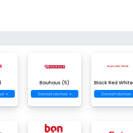
)
Bauhaus (5)
Black Red White
od →
Zobraziť obchod →
Zobraziť obchod 