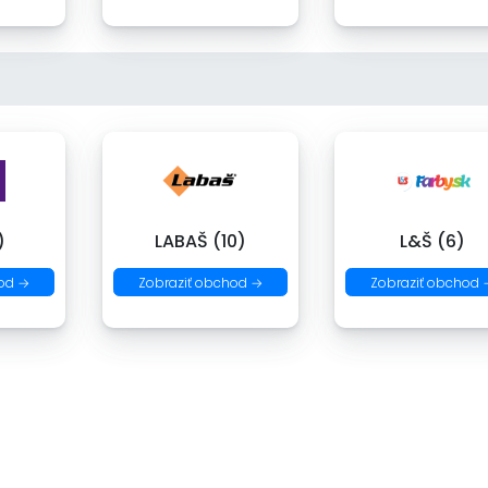
)
LABAŠ (10)
L&Š (6)
od →
Zobraziť obchod →
Zobraziť obchod 