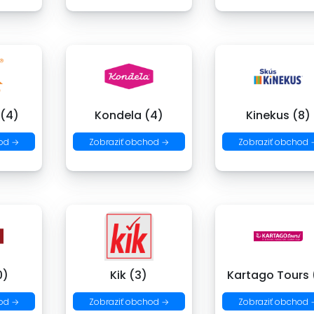
 (4)
Kondela (4)
Kinekus (8)
od →
Zobraziť obchod →
Zobraziť obchod 
0)
Kik (3)
Kartago Tours 
od →
Zobraziť obchod →
Zobraziť obchod 