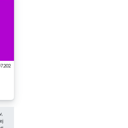
07.202
v,
ej