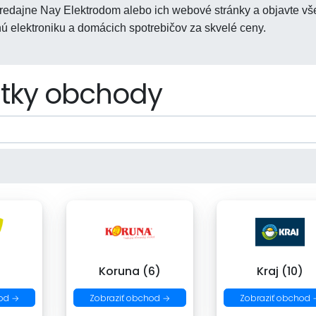
redajne Nay Elektrodom alebo ich webové stránky a objavte vš
nú elektroniku a domácich spotrebičov za skvelé ceny.
tky obchody
)
Koruna (6)
Kraj (10)
od →
Zobraziť obchod →
Zobraziť obchod 