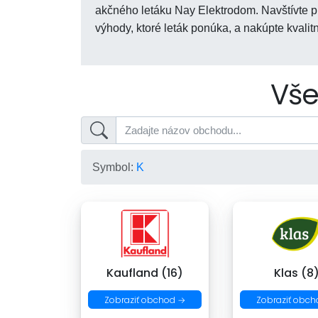
akčného letáku Nay Elektrodom. Navštívte p
výhody, ktoré leták ponúka, a nakúpte kvalit
Vše
Symbol:
K
Kaufland (16)
Klas (8
Zobraziť obchod →
Zobraziť obch