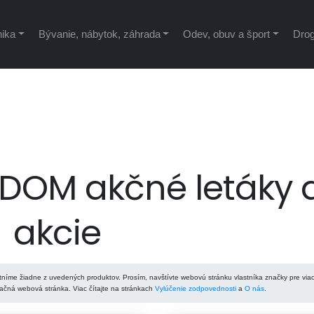
nika
Bývanie, nábytok, záhrada
Odev, obuv a šport
Drog
DOM akčné letáky 
akcie
tníme žiadne z uvedených produktov. Prosím, navštívte webovú stránku vlastníka značky pre via
ačná webová stránka. Viac čítajte na stránkach
Vylúčenie zodpovednosti
a
O nás
.