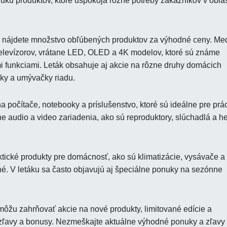
uku produktov, ktoré uspokoja rôzne potreby zákazníkov v oblas
 nájdete množstvo obľúbených produktov za výhodné ceny. Me
 televízorov, vrátane LED, OLED a 4K modelov, ktoré sú známe
i funkciami. Leták obsahuje aj akcie na rôzne druhy domácich
čky a umývačky riadu.
 počítače, notebooky a príslušenstvo, ktoré sú ideálne pre prá
e audio a video zariadenia, ako sú reproduktory, slúchadlá a h
tické produkty pre domácnosť, ako sú klimatizácie, vysávače a
né. V letáku sa často objavujú aj špeciálne ponuky na sezónne
ôžu zahrňovať akcie na nové produkty, limitované edície a
 zľavy a bonusy. Nezmeškajte aktuálne výhodné ponuky a zľavy