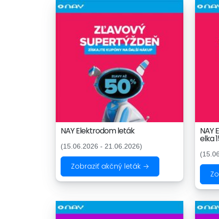
NAY Elektrodom leták
NAY 
elka 
(15.06.2026 - 21.06.2026)
(15.0
Zobraziť akčný leták →
Zo