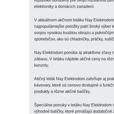
republike obľúbený pre svoju rozsiahlou pon
elektroniky a domácich zariadení.
V aktuálnom akčnom letáku Nay Elektrodom
najpopulárnejšie položky patrí široký výber
svojou vysokou kvalitou obrazu a pokročilým
spotrebičov, ako sú chladničky, práčky, suši
Nay Elektrodom ponúka aj atraktívne zľavy na
zábavu. V letáku nájdete akčné ceny na rôzn
konzoly.
Akčný leták Nay Elektrodom zahrňuje aj prak
kávovary, ktoré sú cenovo dostupné a funkč
produkty a rôzne akčné balíčky.
Špeciálne ponuky v letáku Nay Elektrodom m
výhodné balíčky, ktoré prinášajú dodatočné