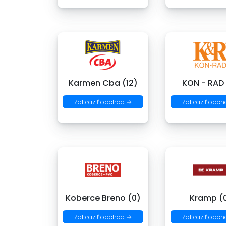
Karmen Cba (12)
KON - RAD
Zobraziť obchod →
Zobraziť obch
Koberce Breno (0)
Kramp (
Zobraziť obchod →
Zobraziť obch