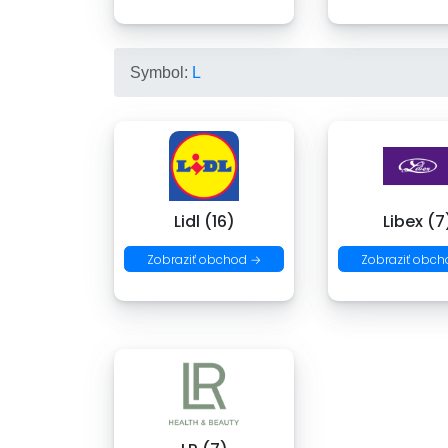
Symbol:
L
Lidl (16)
Libex (7
Zobraziť obchod →
Zobraziť obch