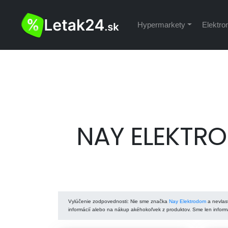
Hypermarkety
Elektro
NAY ELEKTRO
Vylúčenie zodpovednosti
: Nie sme značka
Nay Elektrodom
a nevlas
informácií alebo na nákup akéhokoľvek z produktov. Sme len inform