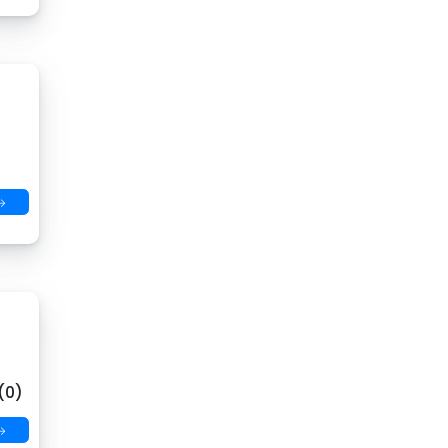
→
(0)
→