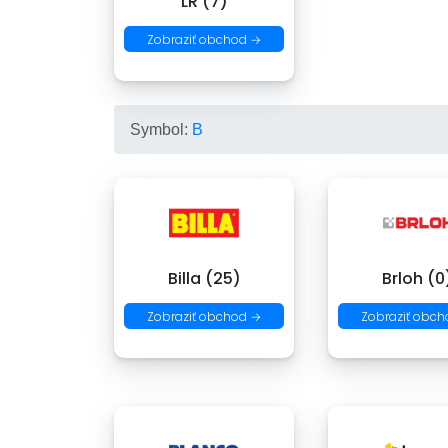
LR (7)
Zobraziť obchod →
Symbol:
B
Billa (25)
Brloh (0
Zobraziť obchod →
Zobraziť obch