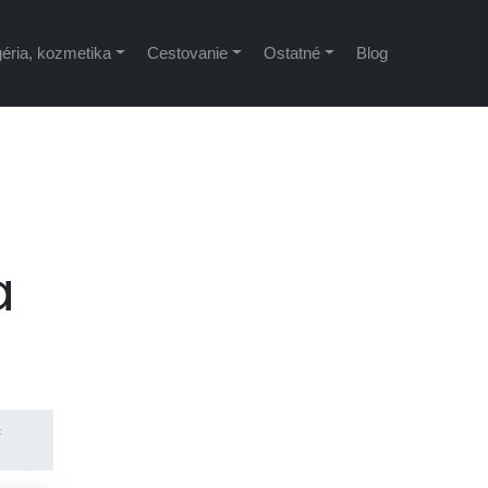
éria, kozmetika
Cestovanie
Ostatné
Blog
a
c