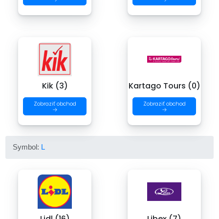
Kik (3)
Kartago Tours (0)
Zobraziť obchod
Zobraziť obchod
→
→
Symbol:
L
Lidl (16)
Libex (7)