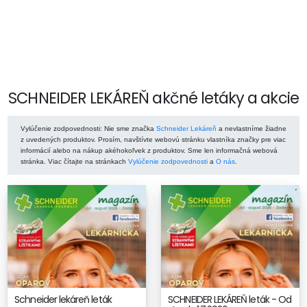
SCHNEIDER LEKÁREŇ akčné letáky a akcie
Vylúčenie zodpovednosti
: Nie sme značka
Schneider Lekáreň
a nevlastníme žiadne
z uvedených produktov. Prosím, navštívte webovú stránku vlastníka značky pre viac
informácií alebo na nákup akéhokoľvek z produktov. Sme len informačná webová
stránka. Viac čítajte na stránkach
Vylúčenie zodpovednosti
a
O nás
.
Schneider lekáreň leták
SCHNEIDER LEKÁREŇ leták - Od