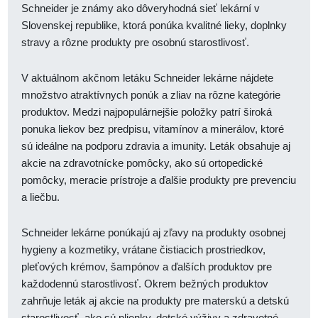
Schneider je známy ako dôveryhodná sieť lekární v
Slovenskej republike, ktorá ponúka kvalitné lieky, doplnky
stravy a rôzne produkty pre osobnú starostlivosť.
V aktuálnom akčnom letáku Schneider lekárne nájdete
množstvo atraktívnych ponúk a zliav na rôzne kategórie
produktov. Medzi najpopulárnejšie položky patrí široká
ponuka liekov bez predpisu, vitamínov a minerálov, ktoré
sú ideálne na podporu zdravia a imunity. Leták obsahuje aj
akcie na zdravotnícke pomôcky, ako sú ortopedické
pomôcky, meracie prístroje a ďalšie produkty pre prevenciu
a liečbu.
Schneider lekárne ponúkajú aj zľavy na produkty osobnej
hygieny a kozmetiky, vrátane čistiacich prostriedkov,
pleťových krémov, šampónov a ďalších produktov pre
každodennú starostlivosť. Okrem bežných produktov
zahrňuje leták aj akcie na produkty pre materskú a detskú
starostlivosť, ako sú plienky, detské výživy a zdravotné