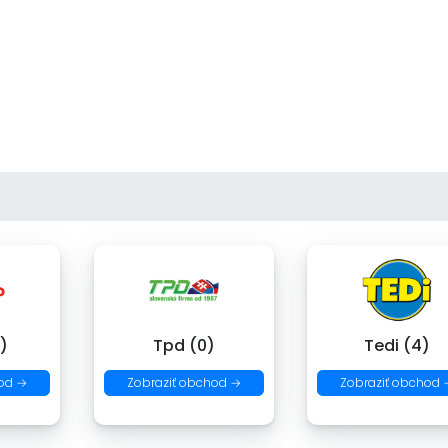
)
Tpd (0)
Tedi (4)
od →
Zobraziť obchod →
Zobraziť obchod 