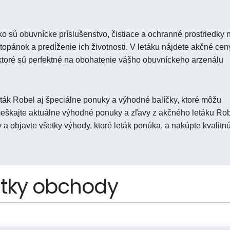
 sú obuvnícke príslušenstvo, čistiace a ochranné prostriedky 
topánok a predĺženie ich životnosti. V letáku nájdete akčné cen
 ktoré sú perfektné na obohatenie vášho obuvníckeho arzenálu
ák Robel aj špeciálne ponuky a výhodné balíčky, ktoré môžu
škajte aktuálne výhodné ponuky a zľavy z akčného letáku Rob
 a objavte všetky výhody, ktoré leták ponúka, a nakúpte kvalitn
tky obchody