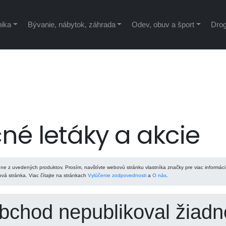
nika
Bývanie, nábytok, záhrada
Odev, obuv a šport
Drog
né letáky a akcie
ne z uvedených produktov. Prosím, navštívte webovú stránku vlastníka značky pre viac informáci
á stránka. Viac čítajte na stránkach
Vylúčenie zodpovednosti
a
O nás
.
obchod nepublikoval žiadn