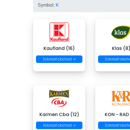
Symbol:
K
Kaufland (16)
Klas (8
Zobraziť obchod →
Zobraziť obch
Karmen Cba (12)
KON - RAD
Zobraziť obchod →
Zobraziť obch