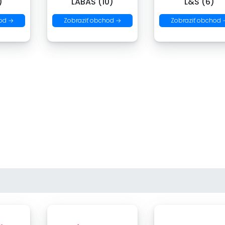
)
LABAŠ (10)
L&Š (6)
od →
Zobraziť obchod →
Zobraziť obchod 