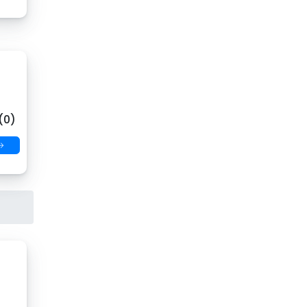
(0)
→