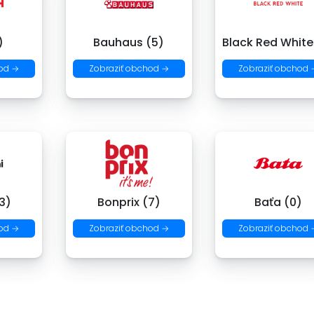
)
Bauhaus (5)
Black Red White
od →
Zobraziť obchod →
Zobraziť obchod 
3)
Bonprix (7)
Baťa (0)
od →
Zobraziť obchod →
Zobraziť obchod 