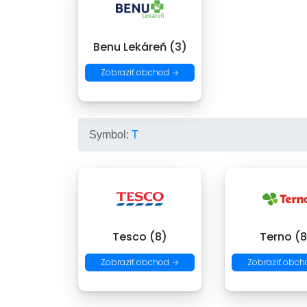
Benu Lekáreň (3)
Zobraziť obchod →
Symbol:
T
Tesco (8)
Terno (8
Zobraziť obchod →
Zobraziť obch