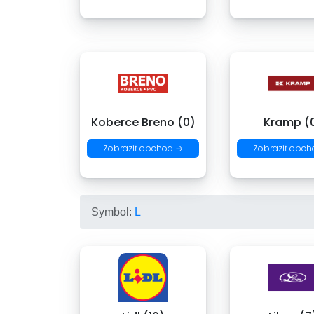
Koberce Breno (0)
Kramp (
Zobraziť obchod →
Zobraziť obch
Symbol:
L