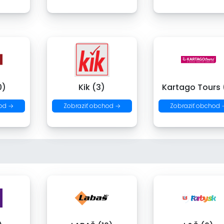
0)
Kik (3)
Kartago Tours 
od →
Zobraziť obchod →
Zobraziť obchod 