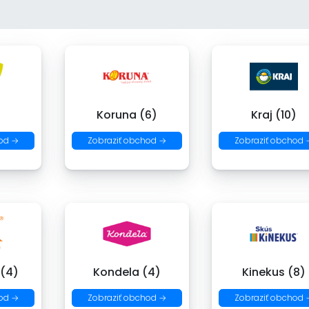
)
Koruna (6)
Kraj (10)
od →
Zobraziť obchod →
Zobraziť obchod 
 (4)
Kondela (4)
Kinekus (8)
od →
Zobraziť obchod →
Zobraziť obchod 