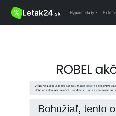
Hypermarkety
Elektro
ROBEL akč
Vylúčenie zodpovednosti
: Nie sme značka
Robel
a nevlastníme žiad
alebo na nákup akéhokoľvek z produktov. Sme len informačná webov
Bohužiaľ, tento 