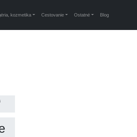
éria, kozmetika
Cestovanie
Ostatné
Blog
í
e