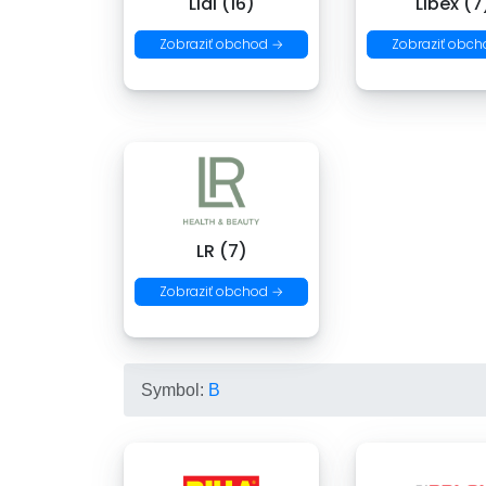
Lidl (16)
Libex (7
Zobraziť obchod →
Zobraziť obch
LR (7)
Zobraziť obchod →
Symbol:
B