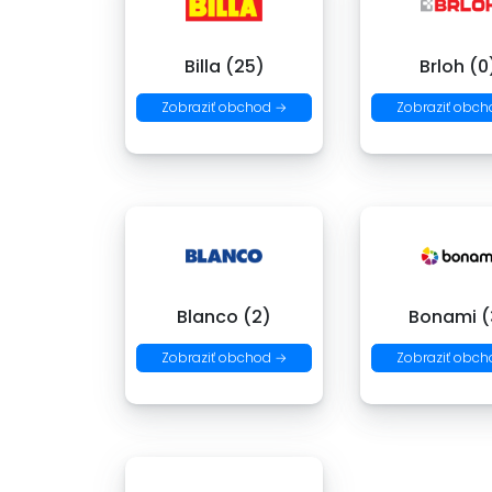
Billa (25)
Brloh (0
Zobraziť obchod →
Zobraziť obch
Blanco (2)
Bonami (
Zobraziť obchod →
Zobraziť obch