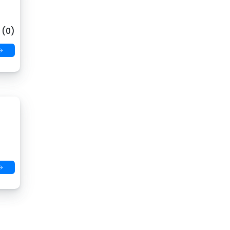
 (0)
→
→