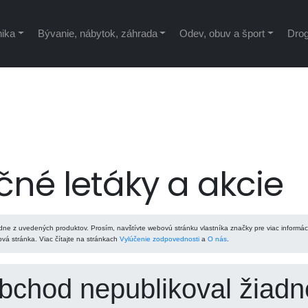
nika
Bývanie, nábytok, záhrada
Odev, obuv a šport
Drog
čné letáky a akcie
ne z uvedených produktov. Prosím, navštívte webovú stránku vlastníka značky pre viac informác
á stránka. Viac čítajte na stránkach
Vylúčenie zodpovednosti
a
O nás
.
obchod nepublikoval žiadn