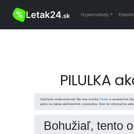
Hypermarkety
Elektro
PILULKA ak
Vylúčenie zodpovednosti
: Nie sme značka
Pilulka
a nevlastníme žiad
alebo na nákup akéhokoľvek z produktov. Sme len informačná webov
Bohužiaľ, tento 