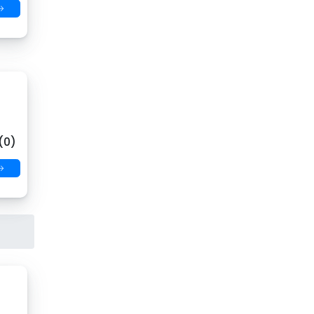
→
(0)
→