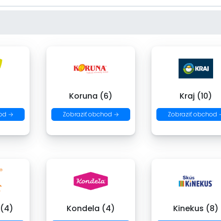
)
Koruna (6)
Kraj (10)
od →
Zobraziť obchod →
Zobraziť obchod 
 (4)
Kondela (4)
Kinekus (8)