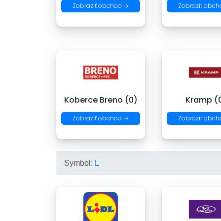
Zobraziť obchod →
Zobraziť obch
Koberce Breno (0)
Kramp (
Zobraziť obchod →
Zobraziť obch
Symbol:
L