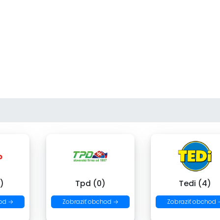
)
Tpd (0)
Tedi (4)
od →
Zobraziť obchod →
Zobraziť obchod 