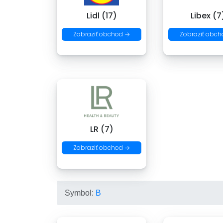
Lidl (17)
Libex (7
Zobraziť obchod →
Zobraziť obch
LR (7)
Zobraziť obchod →
Symbol:
B