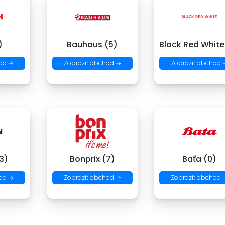
)
Bauhaus (5)
Black Red White
od →
Zobraziť obchod →
Zobraziť obchod 
3)
Bonprix (7)
Baťa (0)
od →
Zobraziť obchod →
Zobraziť obchod 