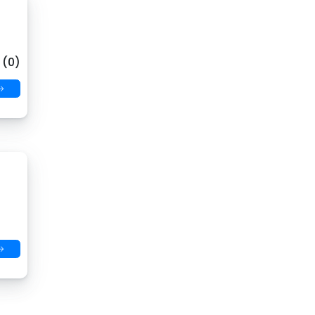
 (0)
→
→