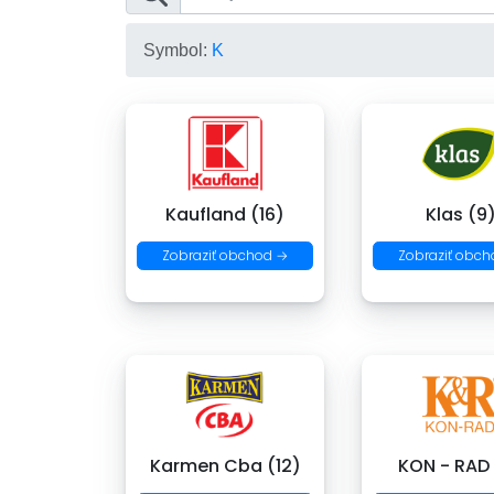
Symbol:
K
Kaufland (16)
Klas (9
Zobraziť obchod →
Zobraziť obch
Karmen Cba (12)
KON - RAD