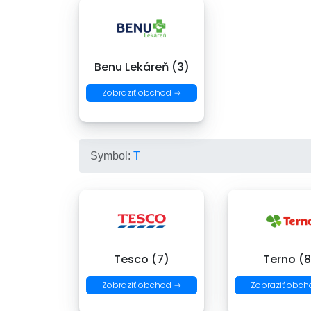
Benu Lekáreň (3)
Zobraziť obchod →
Symbol:
T
Tesco (7)
Terno (8
Zobraziť obchod →
Zobraziť obch