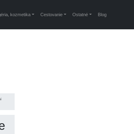
éria, kozmetika
Cestovanie
Ostatné
Blog
ií
e