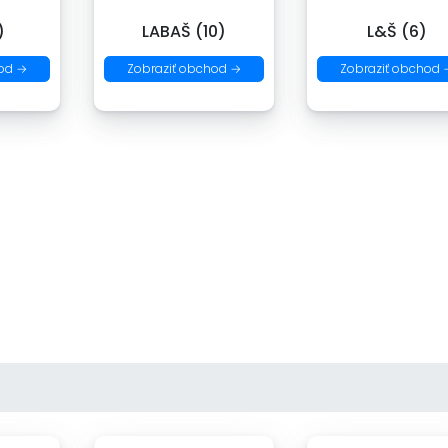
)
LABAŠ (10)
L&Š (6)
od →
Zobraziť obchod →
Zobraziť obchod 