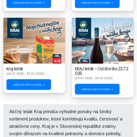
Zobraziť akčný leták →
Zobraziť akčný leták →
Kraj leták
KRAJ leták - Od štvrtka 23.7.2
026
(16.07.2026 - 22.07.2026)
(23.07.2026 - 29.07.2026)
Zobraziť akčný leták →
Zobraziť akčný leták →
Akčný leták Kraj prináša výhodné ponuky na široký
sortiment produktov, ktoré kombinujú kvalitu, čerstvosť a
atraktívne ceny. Kraj je v Slovenskej republike známy
svojim dôrazom na kvalitné potraviny a domáce potreby,