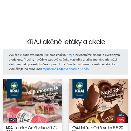
KRAJ akčné letáky a akcie
Vylúčenie zodpovednosti
: Nie sme značka
Kraj
a nevlastníme žiadne z uvedených
produktov. Prosím, navštívte webovú stránku vlastníka značky pre viac informácií
alebo na nákup akéhokoľvek z produktov. Sme len informačná webová stránka.
Viac čítajte na stránkach
Vylúčenie zodpovednosti
a
O nás
.
KRAJ leták - Od štvrtka 30.7.2
KRAJ leták - Od štvrtka 6.8.20