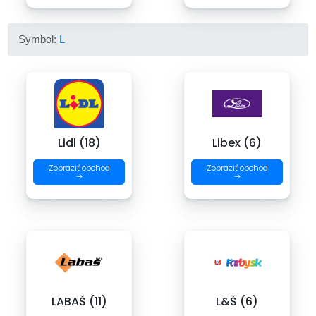
Symbol:
L
Lidl (18)
Libex (6)
Zobraziť obchod
Zobraziť obchod
→
→
LABAŠ (11)
L&Š (6)