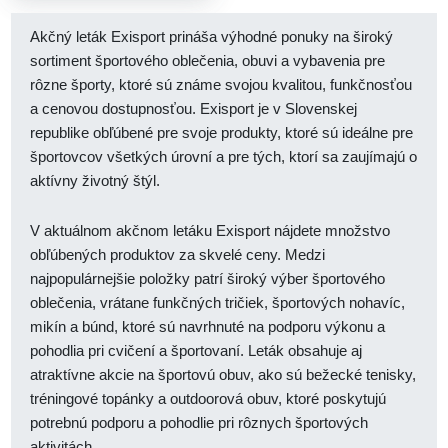
Akčný leták Exisport prináša výhodné ponuky na široký
sortiment športového oblečenia, obuvi a vybavenia pre
rôzne športy, ktoré sú známe svojou kvalitou, funkčnosťou
a cenovou dostupnosťou. Exisport je v Slovenskej
republike obľúbené pre svoje produkty, ktoré sú ideálne pre
športovcov všetkých úrovní a pre tých, ktorí sa zaujímajú o
aktívny životný štýl.
V aktuálnom akčnom letáku Exisport nájdete množstvo
obľúbených produktov za skvelé ceny. Medzi
najpopulárnejšie položky patrí široký výber športového
oblečenia, vrátane funkčných tričiek, športových nohavíc,
mikín a búnd, ktoré sú navrhnuté na podporu výkonu a
pohodlia pri cvičení a športovaní. Leták obsahuje aj
atraktívne akcie na športovú obuv, ako sú bežecké tenisky,
tréningové topánky a outdoorová obuv, ktoré poskytujú
potrebnú podporu a pohodlie pri rôznych športových
aktivitách.